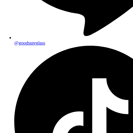
@goodsureglass