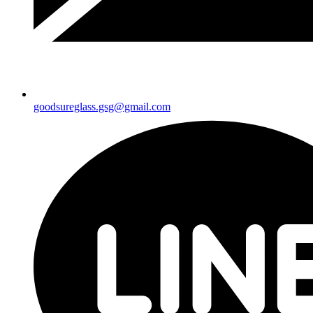
goodsureglass.gsg@gmail.com