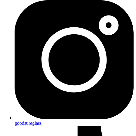
goodsureglass