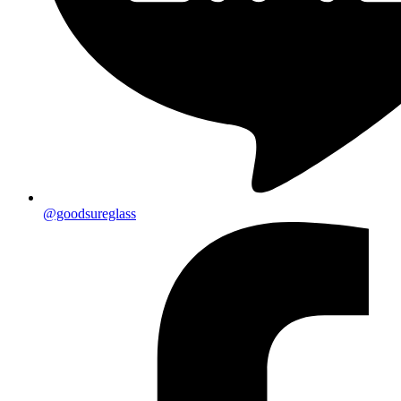
@goodsureglass