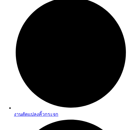
งานดัดแปลงคิ้วกระจก