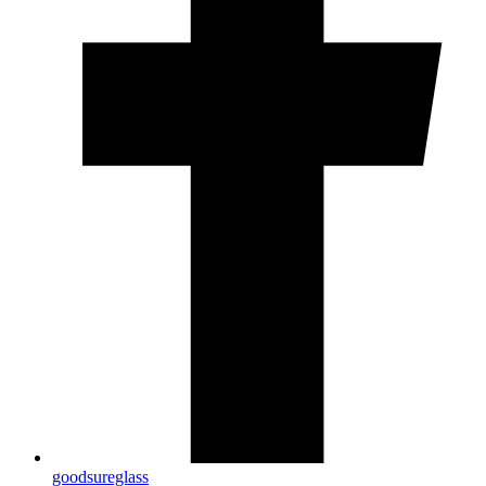
goodsureglass