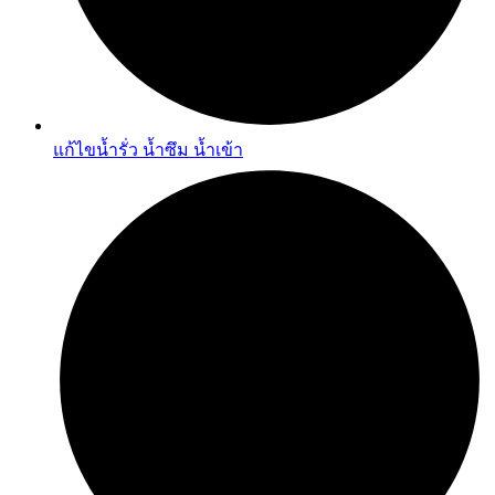
แก้ไขน้ำรั่ว น้ำซึม น้ำเข้า