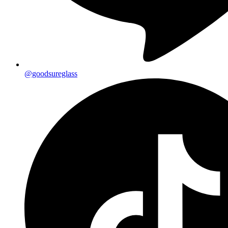
@goodsureglass