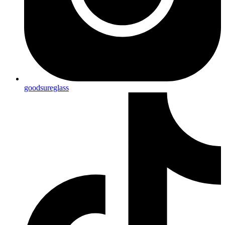
goodsureglass