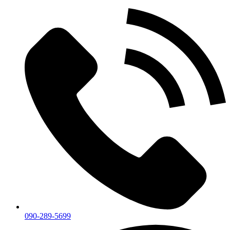
Skip
to
content
090-289-5699