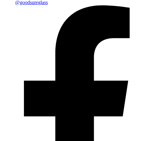
@goodsureglass