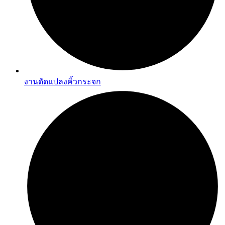
งานดัดแปลงคิ้วกระจก