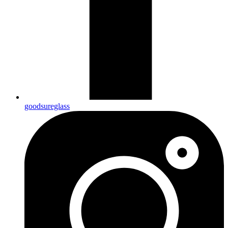
goodsureglass