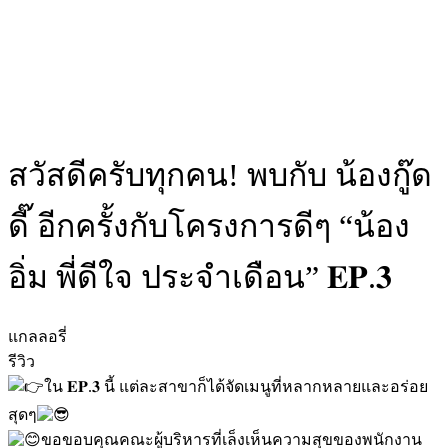
สวัสดีครับทุกคน! พบกับ น้องกู๊ด
ดี๊ อีกครั้งกับโครงการดีๆ “น้อง
อิ่ม พี่ดีใจ ประจำเดือน” 𝐄𝐏.𝟑
แกลลอรี่
รีวิว
ใน 𝐄𝐏.𝟑 นี้ แต่ละสาขาก็ได้จัดเมนูที่หลากหลายและอร่อย
สุดๆ
ขอขอบคุณคณะผู้บริหารที่เล็งเห็นความสุขของพนักงาน