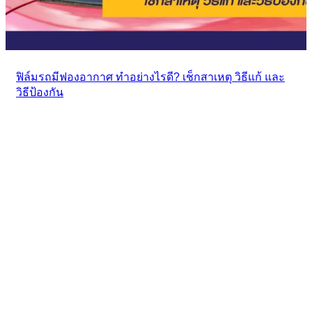
ฟิล์มรถมีฟองอากาศ ทำอย่างไรดี? เช็กสาเหตุ วิธีแก้ และ
วิธีป้องกัน