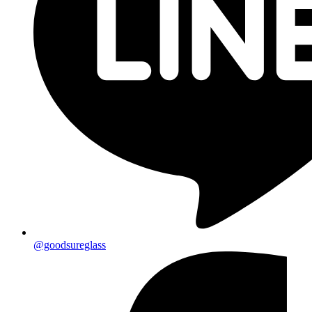
@goodsureglass