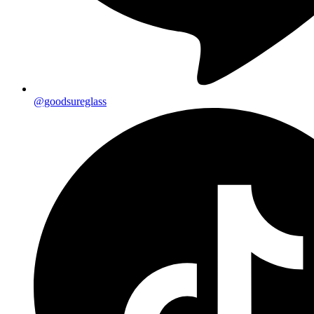
@goodsureglass