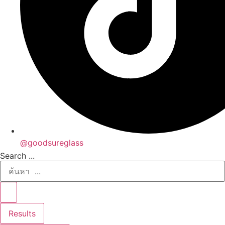
@goodsureglass
Search ...
Results