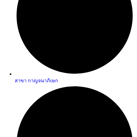
สาขา กาญจนาภิเษก