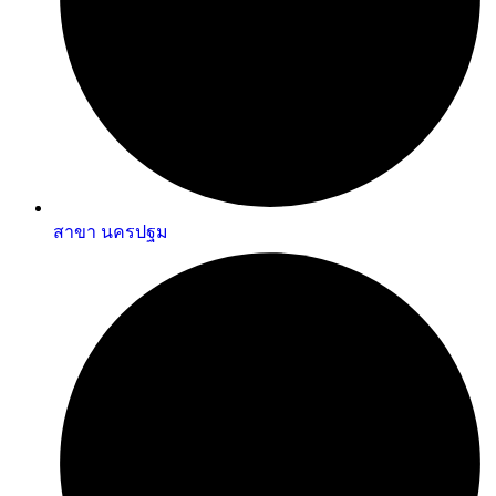
สาขา นครปฐม