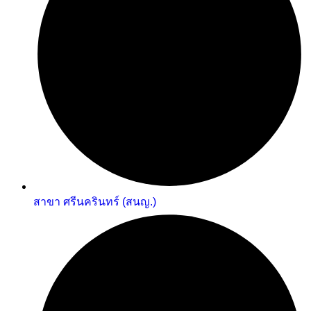
สาขา ศรีนครินทร์ (สนญ.)