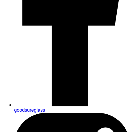
goodsureglass