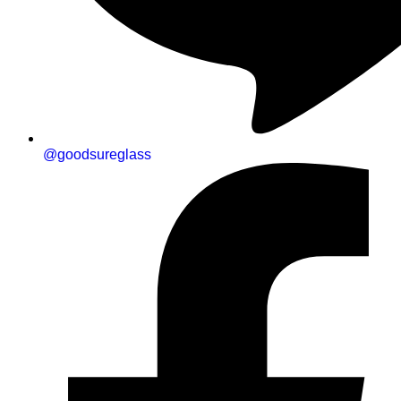
@goodsureglass