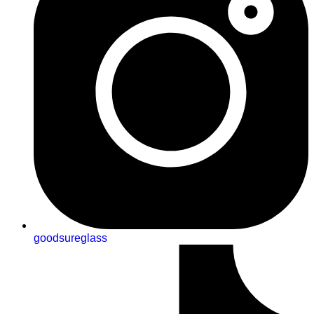
goodsureglass