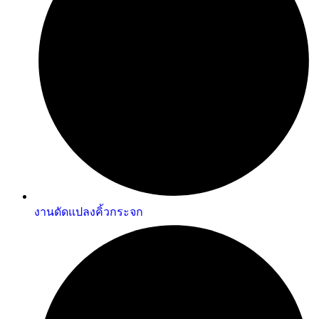
งานดัดแปลงคิ้วกระจก