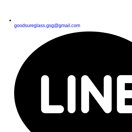
goodsureglass.gsg@gmail.com