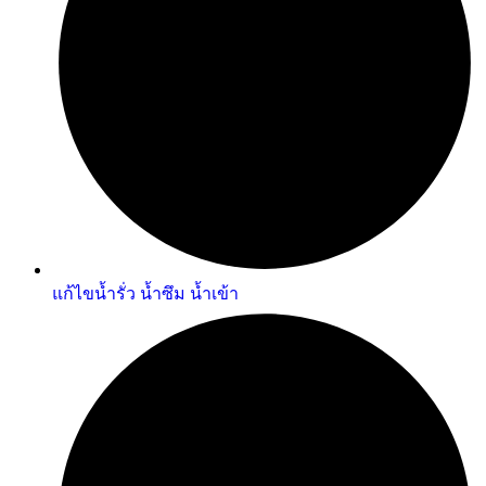
แก้ไขน้ำรั่ว น้ำซึม น้ำเข้า