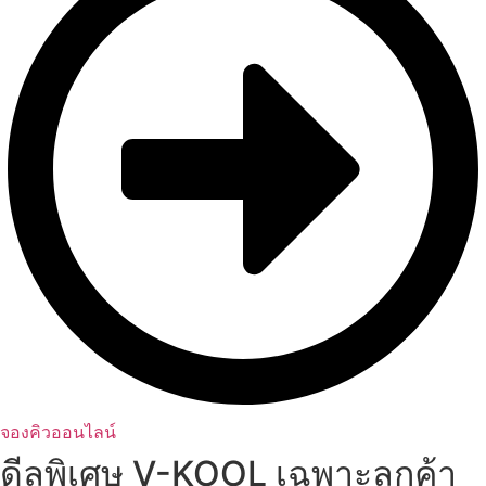
จองคิวออนไลน์
ดีลพิเศษ V-KOOL เฉพาะลูกค้า