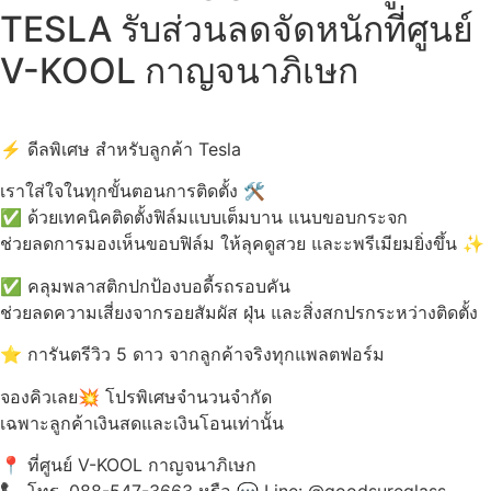
TESLA รับส่วนลดจัดหนักที่ศูนย์
V-KOOL กาญจนาภิเษก
ดีลพิเศษ สำหรับลูกค้า Tesla
เราใส่ใจในทุกขั้นตอนการติดตั้ง
ด้วยเทคนิคติดตั้งฟิล์มแบบเต็มบาน แนบขอบกระจก
ช่วยลดการมองเห็นขอบฟิล์ม ให้ลุคดูสวย และะพรีเมียมยิ่งขึ้น
คลุมพลาสติกปกป้องบอดี้รถรอบคัน
ช่วยลดความเสี่ยงจากรอยสัมผัส ฝุ่น และสิ่งสกปรกระหว่างติดตั้ง
การันตรีวิว 5 ดาว จากลูกค้าจริงทุกแพลตฟอร์ม
จองคิวเลย
โปรพิเศษจำนวนจำกัด
เฉพาะลูกค้าเงินสดและเงินโอนเท่านั้น
ที่ศูนย์ V-KOOL กาญจนาภิเษก
โทร. 088-547-3663 หรือ
Line: @‌goodsureglass