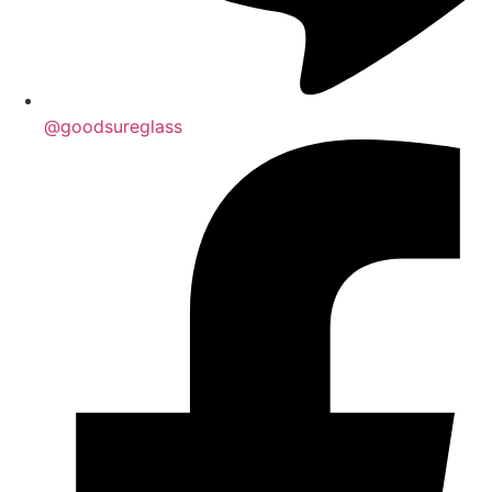
@goodsureglass