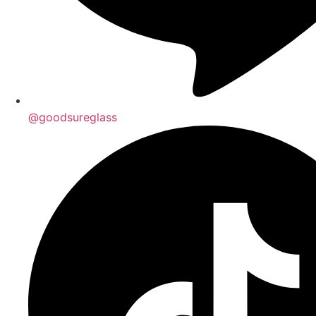
@goodsureglass