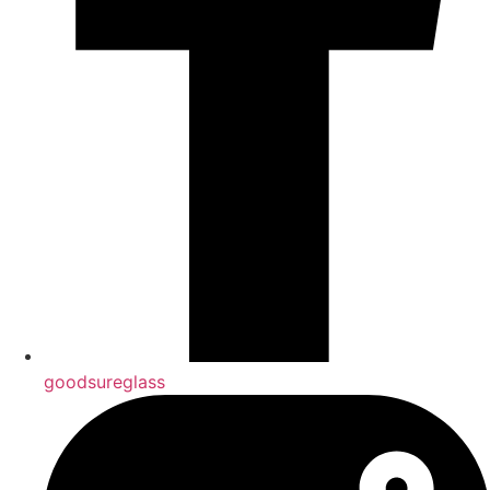
goodsureglass