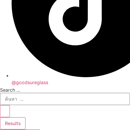
@goodsureglass
Search ...
Results