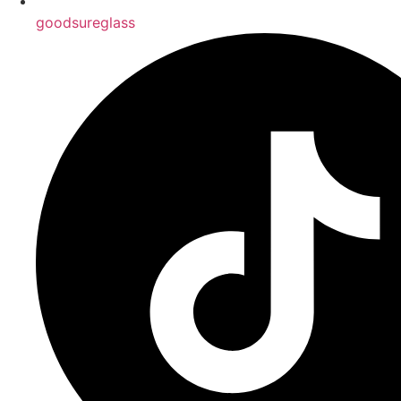
goodsureglass