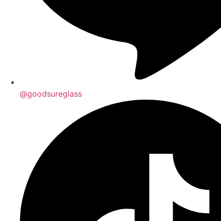
@goodsureglass