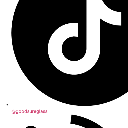
@goodsureglass