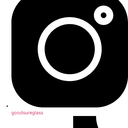
goodsureglass