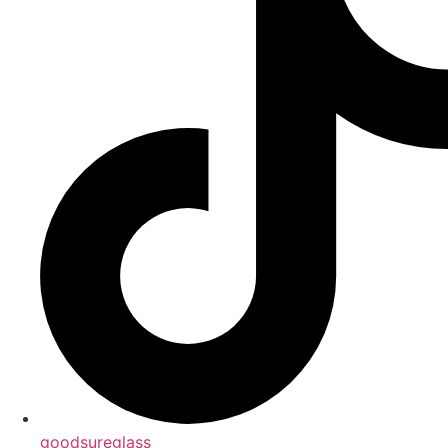
goodsureglass