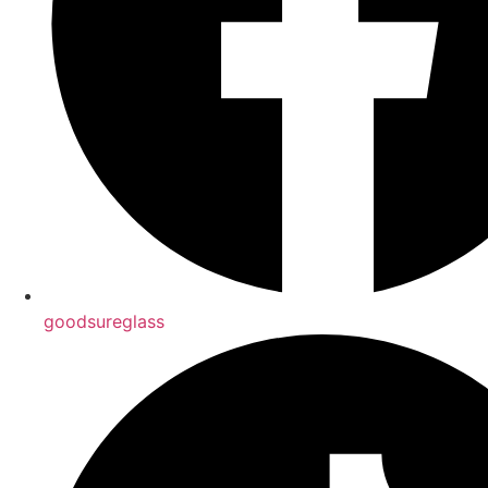
goodsureglass