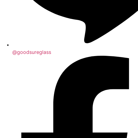
@goodsureglass