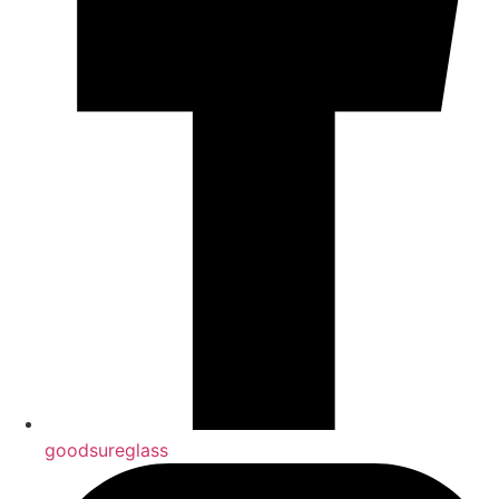
goodsureglass