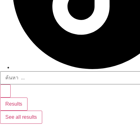
Results
See all results