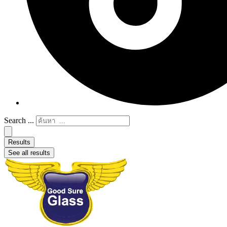
Search ...
Results
See all results