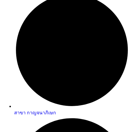
สาขา กาญจนาภิเษก