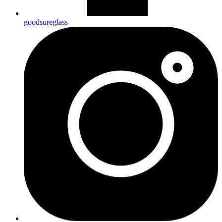
goodsureglass