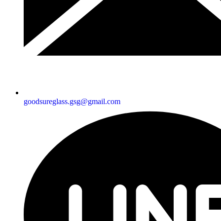
goodsureglass.gsg@gmail.com