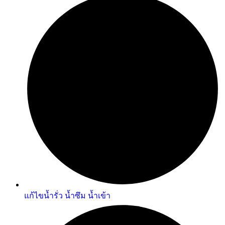
แก้ไขน้ำรั่ว น้ำซึม น้ำเข้า