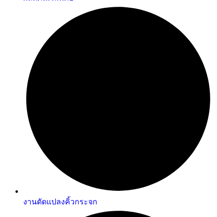
งานดัดแปลงคิ้วกระจก