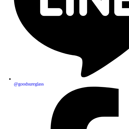
@goodsureglass