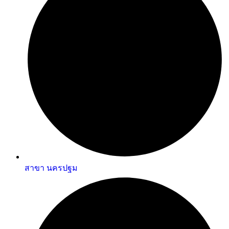
สาขา นครปฐม