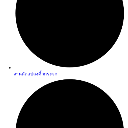
งานดัดแปลงคิ้วกระจก