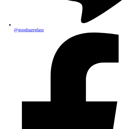
@goodsureglass