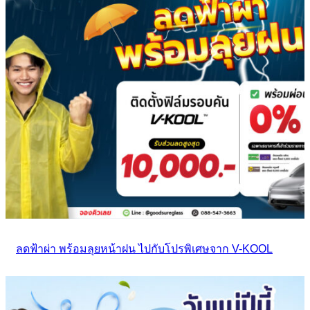
ลดฟ้าผ่า พร้อมลุยหน้าฝน ไปกับโปรพิเศษจาก V-KOOL