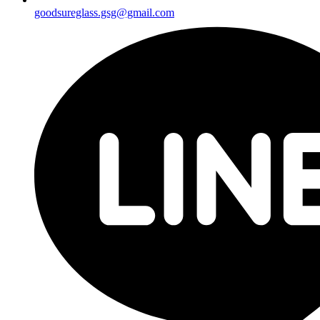
goodsureglass.gsg@gmail.com