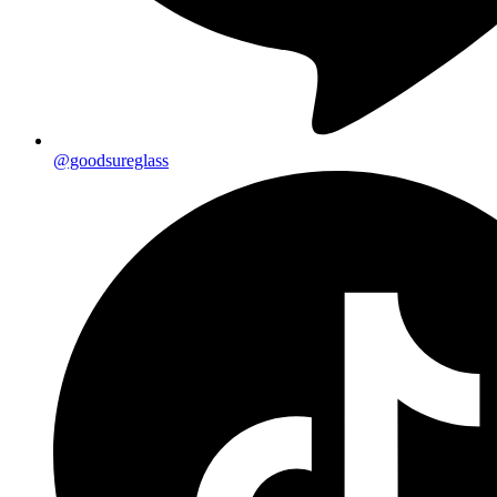
@goodsureglass