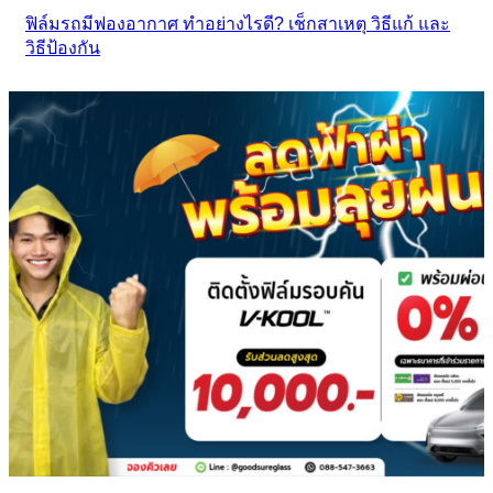
ฟิล์มรถมีฟองอากาศ ทำอย่างไรดี? เช็กสาเหตุ วิธีแก้ และ
วิธีป้องกัน