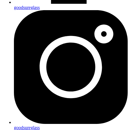
goodsureglass
goodsureglass