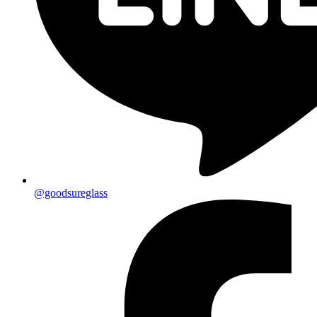
@goodsureglass