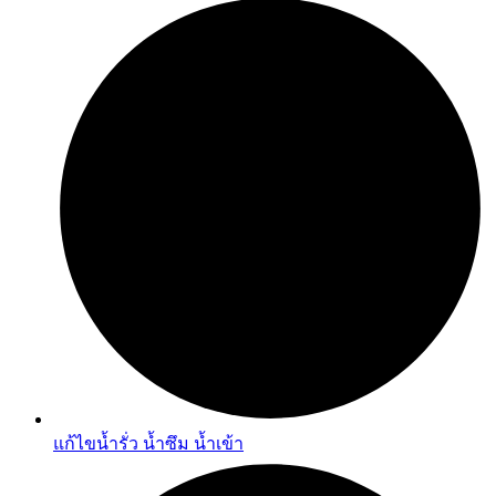
แก้ไขน้ำรั่ว น้ำซึม น้ำเข้า