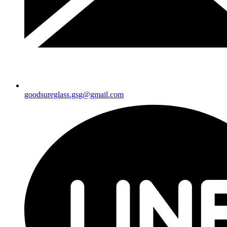
goodsureglass.gsg@gmail.com