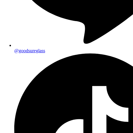
@goodsureglass