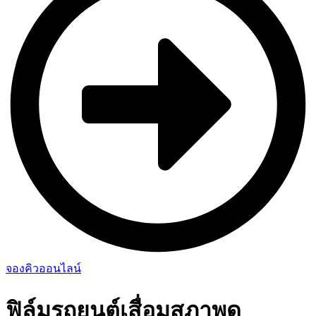
จองคิวออนไลน์
ฟิล์มรถยนต์เสื่อมสภาพดู