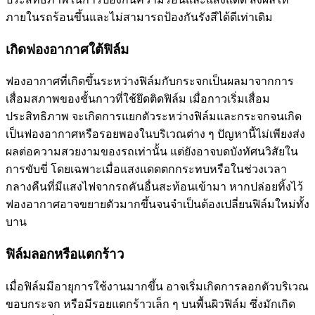
ภายในรถร้อนขึ้นและไม่สามารถป้องกันรังสีได้ดีเท่าเดิม
เกิดฟองอากาศใต้ฟิล์ม
ฟองอากาศที่เกิดขึ้นระหว่างฟิล์มกับกระจกเป็นผลมาจากการ
เสื่อมสภาพของชั้นกาวที่ใช้ยึดติดฟิล์ม เมื่อกาวเริ่มเสื่อม
ประสิทธิภาพ จะเกิดการแยกตัวระหว่างฟิล์มและกระจกจนเกิด
เป็นฟองอากาศหรือรอยพองในบริเวณต่าง ๆ ปัญหานี้ไม่เพียงส่ง
ผลต่อความสวยงามของรถเท่านั้น แต่ยังอาจบดบังทัศนวิสัยใน
การขับขี่ โดยเฉพาะเมื่อแสงแดดตกกระทบหรือในช่วงเวลา
กลางคืนที่มีแสงไฟจากรถคันอื่นสะท้อนเข้ามา หากปล่อยทิ้งไว้
ฟองอากาศอาจขยายตัวมากขึ้นจนจำเป็นต้องเปลี่ยนฟิล์มใหม่ทั้ง
บาน
ฟิล์มลอกหรือแตกร้าว
เมื่อฟิล์มมีอายุการใช้งานมากขึ้น อาจเริ่มเกิดการลอกตัวบริเวณ
ขอบกระจก หรือมีรอยแตกร้าวเล็ก ๆ บนพื้นผิวฟิล์ม ซึ่งมักเกิด