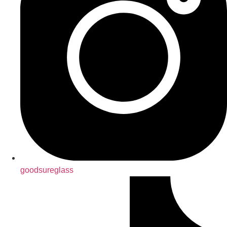
goodsureglass