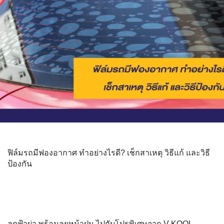
ฟิล์มรถมีฟองอากาศ ทำอย่างไรดี? เช็กสาเหตุ วิธีแก้ และวิธี
ป้องกัน
ลดฟ้าผ่า พร้อมลุยหน้าฝน ไปกับโปรพิเศษจาก V-KOOL