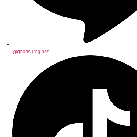
@goodsureglass