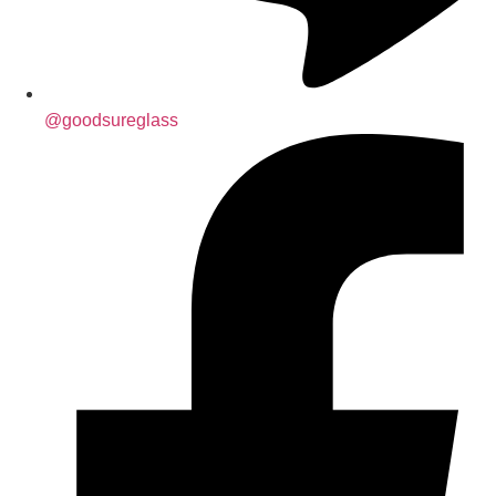
@goodsureglass