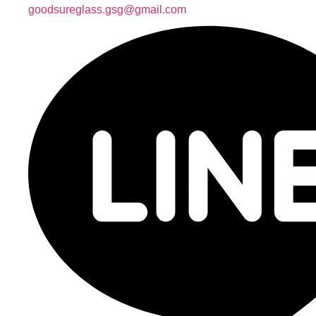
goodsureglass.gsg@gmail.com