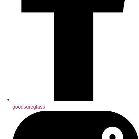
goodsureglass