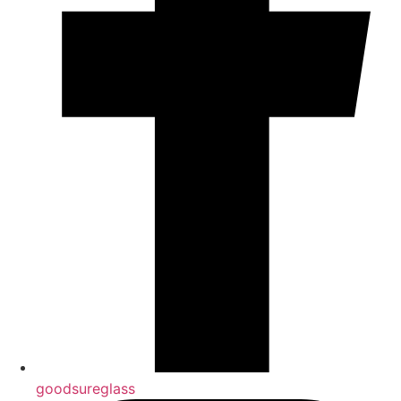
goodsureglass