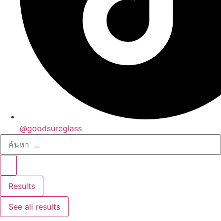
@goodsureglass
Search
...
Results
See all results