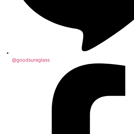
@goodsureglass