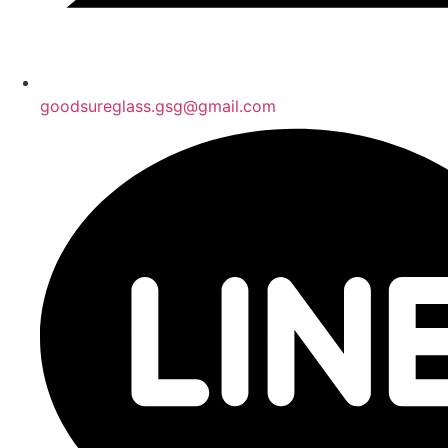
goodsureglass.gsg@gmail.com